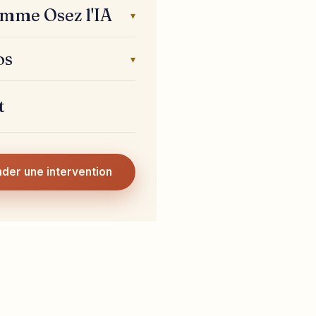
mme Osez l'IA
▾
os
▾
t
der une intervention