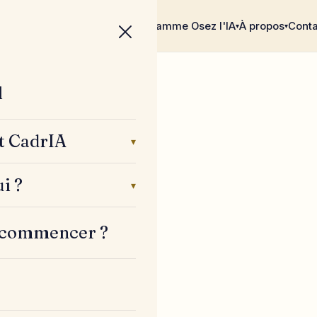
Par où commencer ?
Blog
Programme Osez l'IA
À propos
Conta
▾
▾
l
t CadrIA
▾
i ?
▾
 commencer ?