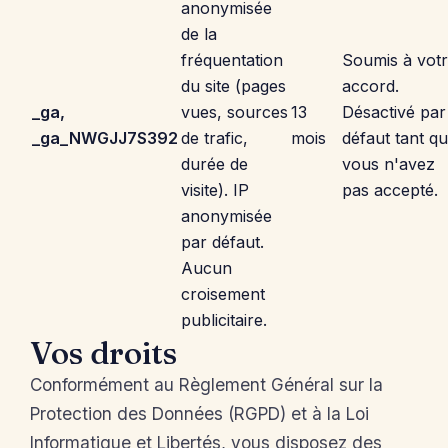
anonymisée
de la
fréquentation
Soumis à vot
du site (pages
accord.
_ga,
vues, sources
13
Désactivé par
_ga_NWGJJ7S392
de trafic,
mois
défaut tant q
durée de
vous n'avez
visite). IP
pas accepté.
anonymisée
par défaut.
Aucun
croisement
publicitaire.
Vos droits
Conformément au Règlement Général sur la
Protection des Données (RGPD) et à la Loi
Informatique et Libertés, vous disposez des