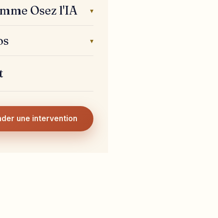
mme Osez l'IA
▾
os
▾
t
der une intervention