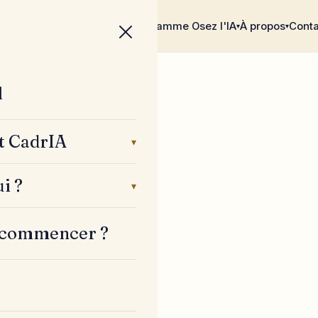
Par où commencer ?
Blog
Programme Osez l'IA
À propos
Conta
▾
▾
l
t CadrIA
▾
i ?
▾
 commencer ?