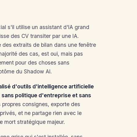
al s
'
il utilise un assistant d
'
IA grand
isse des CV transiter par une IA.
le des extraits de bilan dans une fenêtre
ajorité des cas, est
oui, mais pas
ulement pour des choses sans
mptôme du Shadow AI.
lisé d
'
outils d
'
intelligence artificielle
 sans politique d
'
entreprise et sans
 propres consignes, exporte des
rivés, et ne partage rien avec le
e mort stratégique majeur.
zone grise
qui s
'
est installée, sans