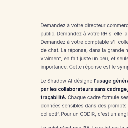
Demandez à votre directeur commerci
public. Demandez à votre RH si elle la
Demandez à votre comptable s
'
il col
de chat. La réponse, dans la grande m
vraiment, en fait juste un peu, et se
importance.
Cette réponse est le sy
Le Shadow AI désigne
l
'
usage généra
par les collaborateurs sans cadrage,
traçabilité.
Chaque cadre formule ses
données sensibles dans des prompts p
collectif. Pour un CODIR, c
'
est un angl
Le sujet n
'
est pas l
'
IA. Le sujet est
la 