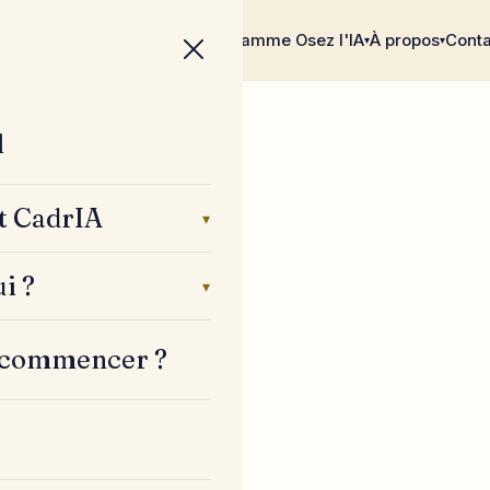
Par où commencer ?
Blog
Programme Osez l'IA
À propos
Conta
▾
▾
l
t CadrIA
▾
i ?
▾
 commencer ?