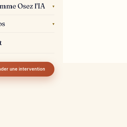
mme Osez l'IA
▾
os
▾
t
der une intervention